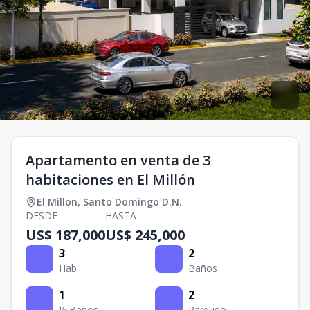
Apartamento en venta de 3
habitaciones en El Millón
El Millon
,
Santo Domingo D.N.
DESDE
HASTA
US$ 187,000
US$ 245,000
3
2
Hab.
Baños
1
2
½ Baños
Parqueo