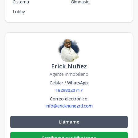
Cisterna
Gimnasio
Lobby
Erick Nuñez
Agente Inmobiliario
Celular / WhatsApp
:
18298020717
Correo electrónico
:
info@ericknunezrd.com
Llámame
Escribeme por Whatsapp