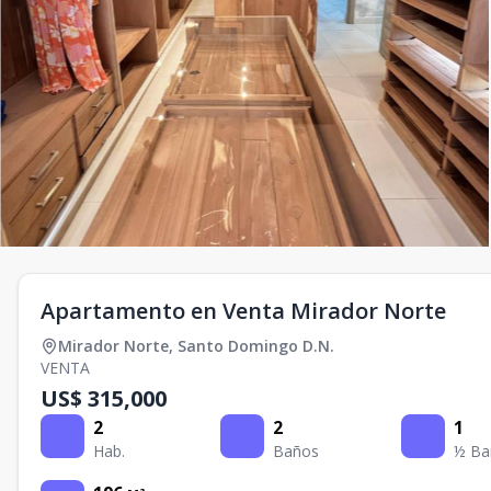
Apartamento en Venta Mirador Norte
Mirador Norte
,
Santo Domingo D.N.
VENTA
US$ 315,000
2
2
1
Hab.
Baños
½ Ba