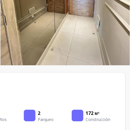
2
172
M²
ños
Parqueo
Construcción