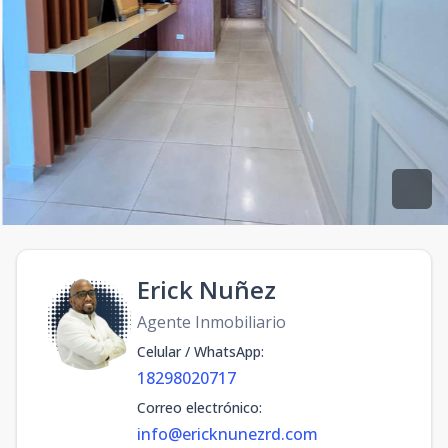
Erick Nuñez
Agente Inmobiliario
Celular / WhatsApp
:
18298020717
Correo electrónico
:
info@ericknunezrd.com