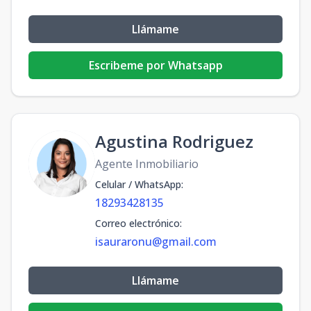
Llámame
Escribeme por Whatsapp
Agustina Rodriguez
Agente Inmobiliario
Celular / WhatsApp
:
18293428135
Correo electrónico
:
isauraronu@gmail.com
Llámame