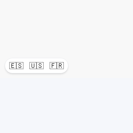
🇪🇸
🇺🇸
🇫🇷