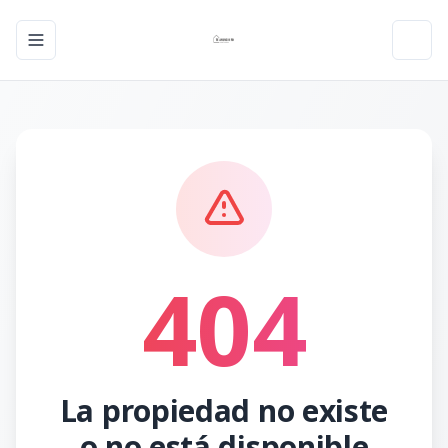
Toggle navigation menu
Toggl
404
La propiedad no existe
o no está disponible