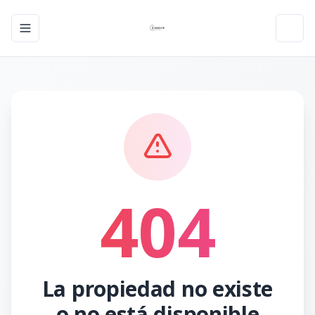
Toggle navigation menu
Toggl
404
La propiedad no existe
o no está disponible